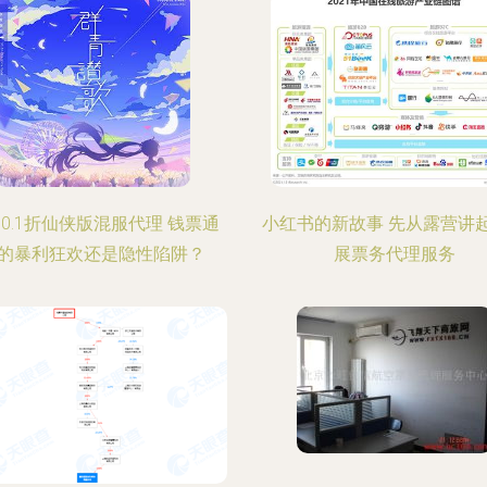
0.1折仙侠版混服代理 钱票通
小红书的新故事 先从露营讲
的暴利狂欢还是隐性陷阱？
展票务代理服务