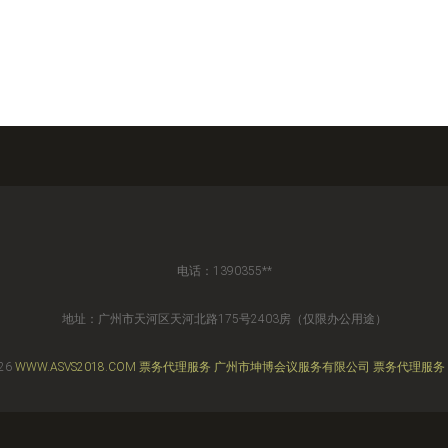
电话：1390355**
地址：广州市天河区天河北路175号2403房（仅限办公用途）
026
WWW.ASVS2018.COM
票务代理服务
广州市坤博会议服务有限公司
票务代理服务